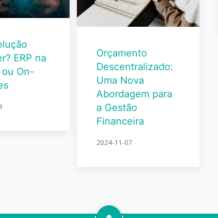
olução
Orçamento
er? ERP na
Descentralizado:
 ou On-
Uma Nova
es
Abordagem para
9
a Gestão
Financeira
2024-11-07