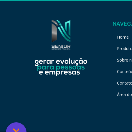
NAVEG
Home
Produt
Sobre 
Conteú
Contat
Área do