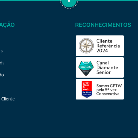
AÇÃO
RECONHECIMENTOS
os
nós
do
o
 Cliente